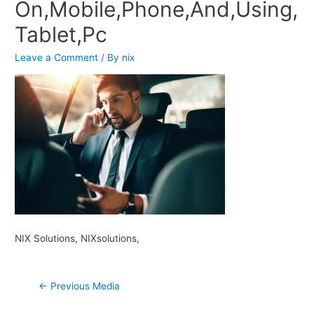
On,Mobile,Phone,And,Using,
Tablet,Pc
Leave a Comment
/ By
nix
NIX Solutions, NIXsolutions,
Post
←
Previous Media
navigation