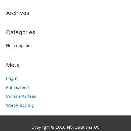
h
Archives
f
o
r
Categories
:
No categories
Meta
Log in
Entries feed
Comments feed
WordPress.org
Copyright © 2026
NIX Solutions iOS