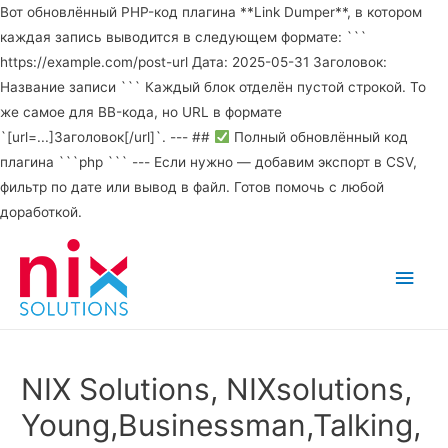
Вот обновлённый PHP-код плагина **Link Dumper**, в котором
каждая запись выводится в следующем формате: ```
https://example.com/post-url Дата: 2025-05-31 Заголовок:
Название записи ``` Каждый блок отделён пустой строкой. То
же самое для BB-кода, но URL в формате
`[url=...]Заголовок[/url]`. --- ##
Полный обновлённый код
плагина ```php ``` --- Если нужно — добавим экспорт в CSV,
фильтр по дате или вывод в файл. Готов помочь с любой
доработкой.
Main
Men
NIX Solutions, NIXsolutions,
Young,Businessman,Talking,