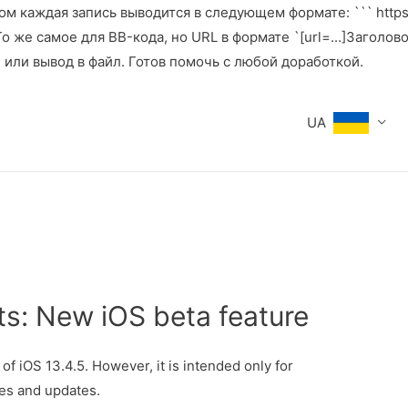
м каждая запись выводится в следующем формате: ``` https:
же самое для BB-кода, но URL в формате `[url=...]Заголовок[
е или вывод в файл. Готов помочь с любой доработкой.
UA
ts: New iOS beta feature
f iOS 13.4.5. However, it is intended only for
es and updates.