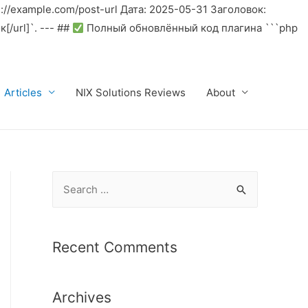
//example.com/post-url Дата: 2025-05-31 Заголовок:
/url]`. --- ##
Полный обновлённый код плагина ```php
Articles
NIX Solutions Reviews
About
S
e
a
r
Recent Comments
c
h
Archives
f