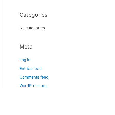
o
r
Categories
:
No categories
Meta
Log in
Entries feed
Comments feed
WordPress.org