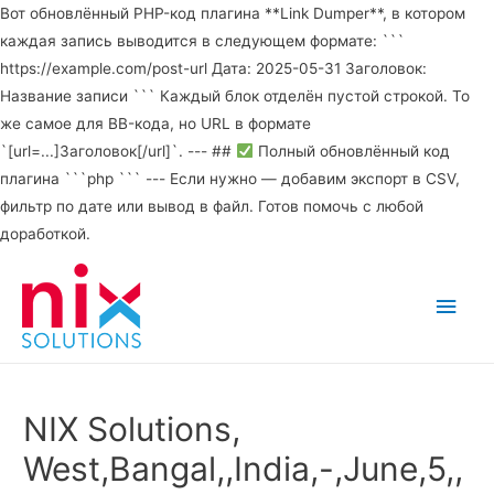
Вот обновлённый PHP-код плагина **Link Dumper**, в котором
каждая запись выводится в следующем формате: ```
https://example.com/post-url Дата: 2025-05-31 Заголовок:
Название записи ``` Каждый блок отделён пустой строкой. То
же самое для BB-кода, но URL в формате
`[url=...]Заголовок[/url]`. --- ##
Полный обновлённый код
плагина ```php ``` --- Если нужно — добавим экспорт в CSV,
фильтр по дате или вывод в файл. Готов помочь с любой
доработкой.
Main
Men
NIX Solutions,
West,Bangal,,India,-,June,5,,