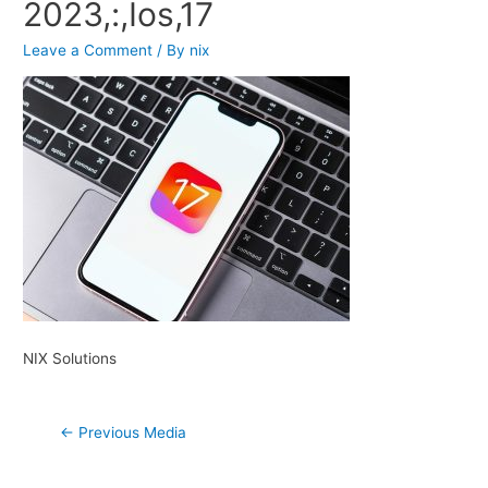
2023,:,Ios,17
Leave a Comment
/ By
nix
NIX Solutions
Post
←
Previous Media
navigation