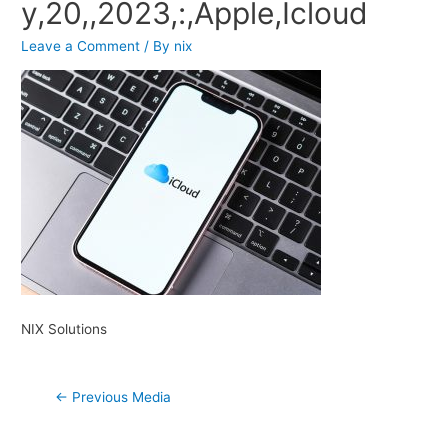
y,20,,2023,:,Apple,Icloud
Leave a Comment
/ By
nix
NIX Solutions
Post
←
Previous Media
navigation