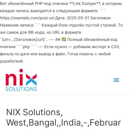
Вот обновлённый PHP-код плагина **Link Dumper**, в котором
каждая запись выводится в следующем формате: ```
https://example.com/post-url Дата: 2025-05-31 Заголовок:
Название записи ``` Каждый блок отделён пустой строкой. То
же самое для BB-кода, но URL в формате
`[url=...]Заголовок[/url]`. --- ##
Полный обновлённый код
плагина ```php ``` --- Если нужно — добавим экспорт в CSV,
фильтр по дате или вывод в файл. Готов помочь с любой
доработкой.
Main
Men
NIX Solutions,
West,Bangal,,India,-,Februar