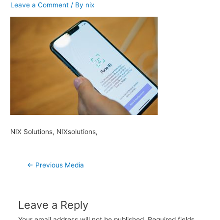
Leave a Comment
/ By
nix
NIX Solutions, NIXsolutions,
Post
←
Previous Media
navigation
Leave a Reply
Your email address will not be published.
Required fields