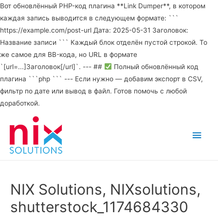
Вот обновлённый PHP-код плагина **Link Dumper**, в котором
каждая запись выводится в следующем формате: ```
https://example.com/post-url Дата: 2025-05-31 Заголовок:
Название записи ``` Каждый блок отделён пустой строкой. То
же самое для BB-кода, но URL в формате
`[url=...]Заголовок[/url]`. --- ##
Полный обновлённый код
плагина ```php ``` --- Если нужно — добавим экспорт в CSV,
фильтр по дате или вывод в файл. Готов помочь с любой
доработкой.
Main
Men
NIX Solutions, NIXsolutions,
shutterstock_1174684330