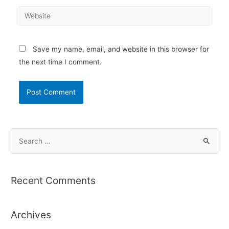
Website
Save my name, email, and website in this browser for
the next time I comment.
S
e
a
r
Recent Comments
c
h
Archives
f