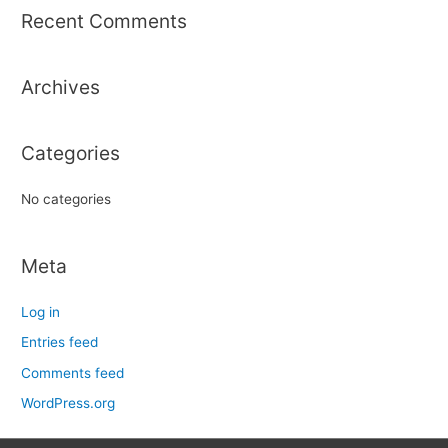
r
Recent Comments
c
h
Archives
f
o
r
Categories
:
No categories
Meta
Log in
Entries feed
Comments feed
WordPress.org