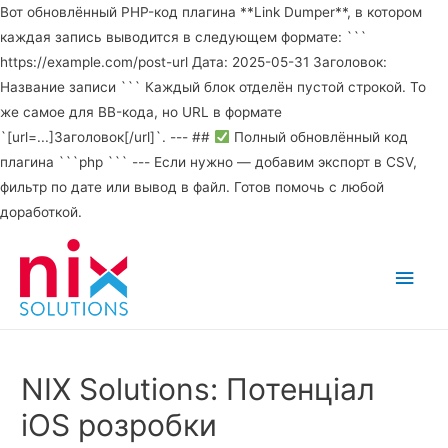
Вот обновлённый PHP-код плагина **Link Dumper**, в котором
каждая запись выводится в следующем формате: ```
https://example.com/post-url Дата: 2025-05-31 Заголовок:
Название записи ``` Каждый блок отделён пустой строкой. То
же самое для BB-кода, но URL в формате
`[url=...]Заголовок[/url]`. --- ##
Полный обновлённый код
плагина ```php ``` --- Если нужно — добавим экспорт в CSV,
фильтр по дате или вывод в файл. Готов помочь с любой
доработкой.
Main
Men
NIX Solutions: Потенціал
iOS розробки