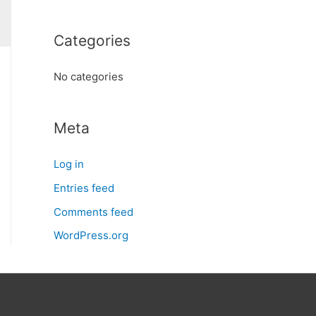
o
r
Categories
:
No categories
Meta
Log in
Entries feed
Comments feed
WordPress.org