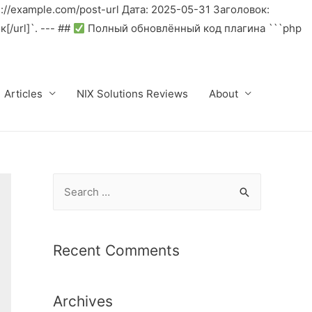
//example.com/post-url Дата: 2025-05-31 Заголовок:
/url]`. --- ##
Полный обновлённый код плагина ```php
Articles
NIX Solutions Reviews
About
S
e
a
r
Recent Comments
c
h
Archives
f