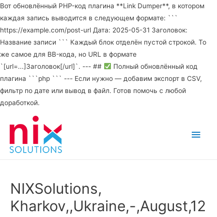
Вот обновлённый PHP-код плагина **Link Dumper**, в котором
каждая запись выводится в следующем формате: ```
https://example.com/post-url Дата: 2025-05-31 Заголовок:
Название записи ``` Каждый блок отделён пустой строкой. То
же самое для BB-кода, но URL в формате
`[url=...]Заголовок[/url]`. --- ##
Полный обновлённый код
плагина ```php ``` --- Если нужно — добавим экспорт в CSV,
фильтр по дате или вывод в файл. Готов помочь с любой
доработкой.
Main
Men
NIXSolutions,
Kharkov,,Ukraine,-,August,12