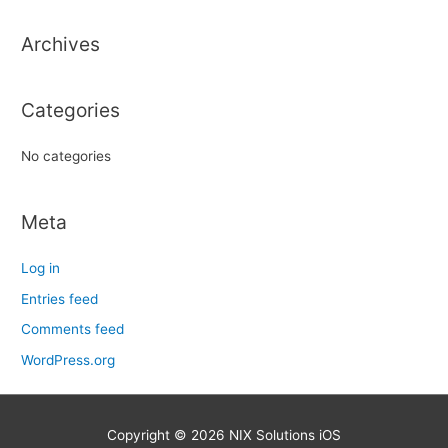
h
Archives
f
o
r
Categories
:
No categories
Meta
Log in
Entries feed
Comments feed
WordPress.org
Copyright © 2026
NIX Solutions iOS