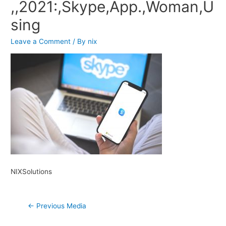
,,2021:,Skype,App.,Woman,U
sing
Leave a Comment
/ By
nix
NIXSolutions
Post
←
Previous Media
navigation