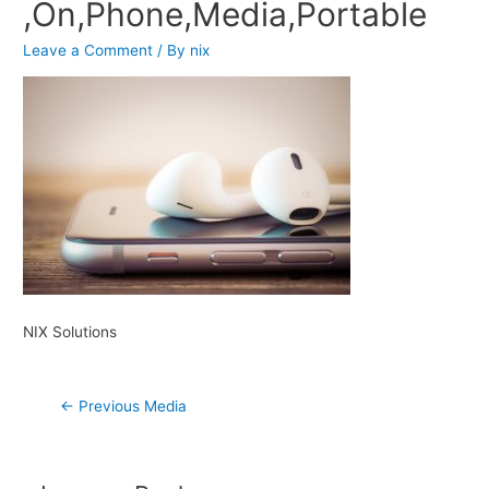
,On,Phone,Media,Portable
Leave a Comment
/ By
nix
NIX Solutions
Post
←
Previous Media
navigation